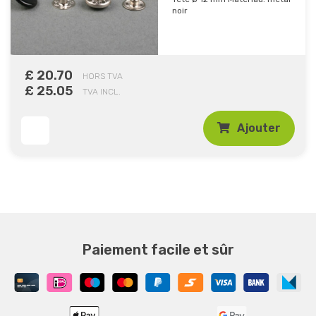
noir
£ 20.70
HORS TVA
£ 25.05
TVA INCL.
Ajouter
Paiement facile et sûr