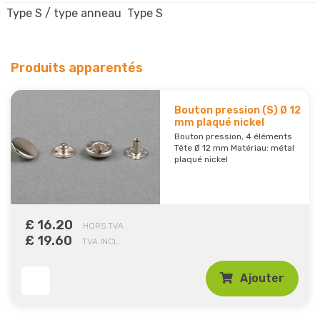
Type S / type anneau
Type S
Produits apparentés
Bouton pression (S) Ø 12
mm plaqué nickel
Bouton pression, 4 éléments
Tête Ø 12 mm Matériau: métal
plaqué nickel
£ 16.20
HORS TVA
£ 19.60
TVA INCL.
Ajouter