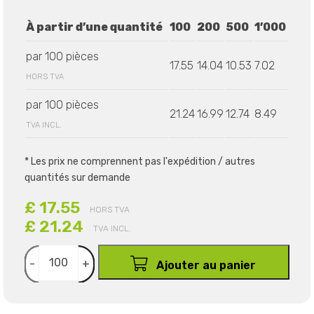
À partir d’une quantité
100
200
500
1’000
par 100 pièces
17.55
14.04
10.53
7.02
HORS TVA
par 100 pièces
21.24
16.99
12.74
8.49
TVA INCL.
* Les prix ne comprennent pas l'expédition / autres
quantités sur demande
£ 17.55
HORS TVA
£ 21.24
TVA INCL.
-
+
Ajouter au panier