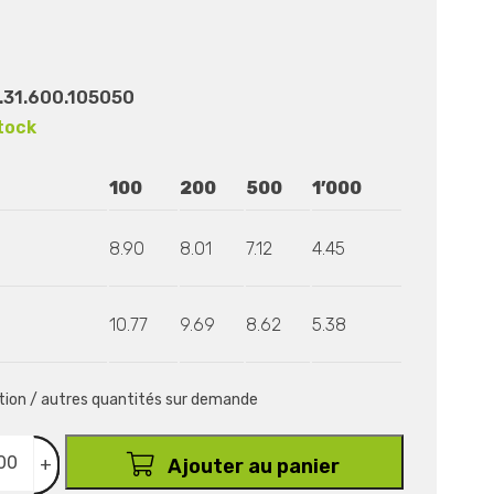
.31.600.105050
tock
100
200
500
1’000
8.90
8.01
7.12
4.45
10.77
9.69
8.62
5.38
ition / autres quantités sur demande
+
Ajouter au panier