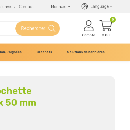
Language
 d'envies
Contact
Monnaie
0
Rechercher
Compte
0.00
don, Poignées
Crochets
Solutions de bannières
ochette
 x 50 mm