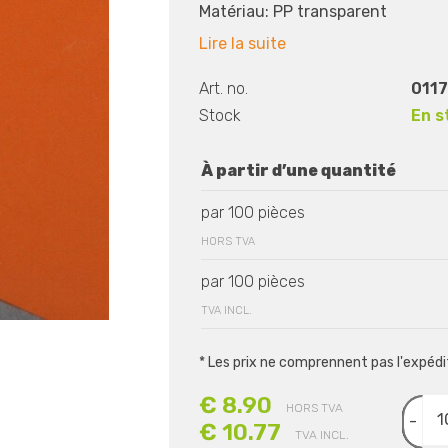
Matériau: PP transparent
Lire la suite
Art. no.
0117
Stock
En s
À partir d’une quantité
par 100 pièces
HORS TVA
par 100 pièces
TVA INCL.
* Les prix ne comprennent pas l'expéd
€ 8.90
HORS TVA
-
€ 10.77
TVA INCL.