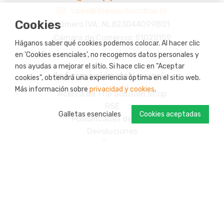
sales@thesolutionshop.nl
Cookies
Número IVA: NL823044099B01
Cámara de Comercio: 51025159
Háganos saber qué cookies podemos colocar. Al hacer clic
en 'Cookies esenciales', no recogemos datos personales y
nos ayudas a mejorar el sitio. Si hace clic en "Aceptar
Información del usuario
cookies", obtendrá una experiencia óptima en el sitio web.
Más información sobre
privacidad y cookies
.
Acerca de The Solution Shop
RSE
Galletas esenciales
Cookies aceptadas
Posibilidades de pago
Devoluciones
Envío
Su cuenta
Programa de fidelidad: s-credits
Productos personalizados
Contacto