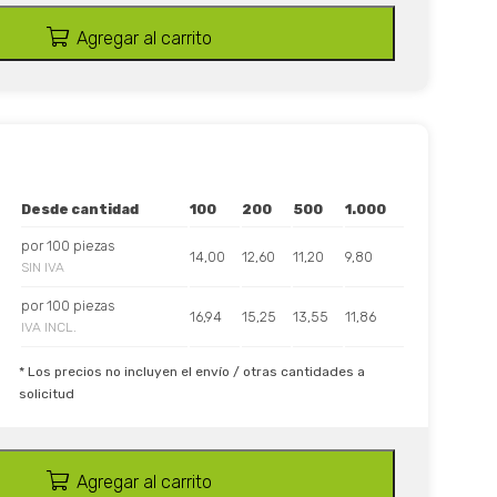
Agregar al carrito
Desde cantidad
100
200
500
1.000
por 100 piezas
14,00
12,60
11,20
9,80
SIN IVA
por 100 piezas
16,94
15,25
13,55
11,86
IVA INCL.
* Los precios no incluyen el envío / otras cantidades a
solicitud
Agregar al carrito