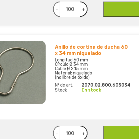
-
+
Anillo de cortina de ducha 60
x 34 mm niquelado
Longitud 60 mm
Círculo Ø 34 mm
Cable Ø 2,15 mm
Material: niquelado
(no libre de óxido)
Nº de art.
2070.02.800.605034
Stock
En stock
-
+