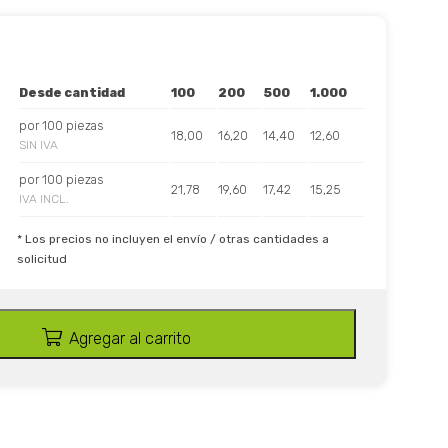
Desde cantidad
100
200
500
1.000
por 100 piezas
18,00
16,20
14,40
12,60
SIN IVA
por 100 piezas
21,78
19,60
17,42
15,25
IVA INCL.
* Los precios no incluyen el envío / otras cantidades a
solicitud
Agregar al carrito