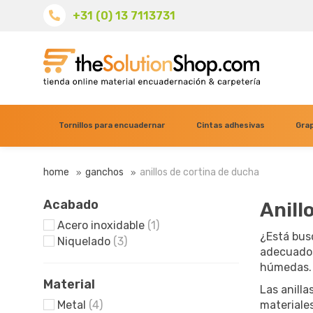
+31 (0) 13 7113731
Tornillos para encuadernar
Cintas adhesivas
Grap
home
ganchos
anillos de cortina de ducha
Acabado
Anill
Acero inoxidable
(1)
¿Está bus
Niquelado
(3)
adecuados
húmedas.
Material
Las anilla
Metal
(4)
materiales