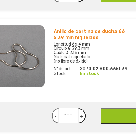
Anillo de cortina de ducha 66
x 39 mm niquelado
Longitud 66,4 mm
Círculo Ø 39,3 mm
Cable Ø 2,15 mm
Material: niquelado
(no libre de óxido)
Nº de art.
2070.02.800.665039
Stock
En stock
-
+