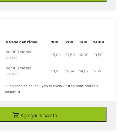
Desde cantidad
100
200
500
1.000
por 100 piezas
15,00
13,50
12,00
10,50
SIN IVA
por 100 piezas
18,15
16,34
14,52
12,71
IVA INCL.
* Los precios no incluyen el envío / otras cantidades a
solicitud
Agregar al carrito