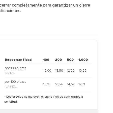
 cerrar completamente para garantizar un cierre
licaciones.
Desde cantidad
100
200
500
1.000
por 100 piezas
15,00
13,50
12,00
10,50
SIN IVA
por 100 piezas
18,15
16,34
14,52
12,71
IVA INCL.
* Los precios no incluyen el envío / otras cantidades a
solicitud