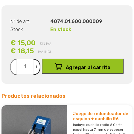
Nº de art.
4074.01.600.000009
Stock
En stock
€ 15,00
SIN IVA
€ 18,15
IVA INCL.
-
+
Agregar al carrito
Productos relacionados
Juego de redondeador de
esquina + cuchillo R6
Incluye cuchillo radio 6 Corta
papel hasta 7 mm de espesor