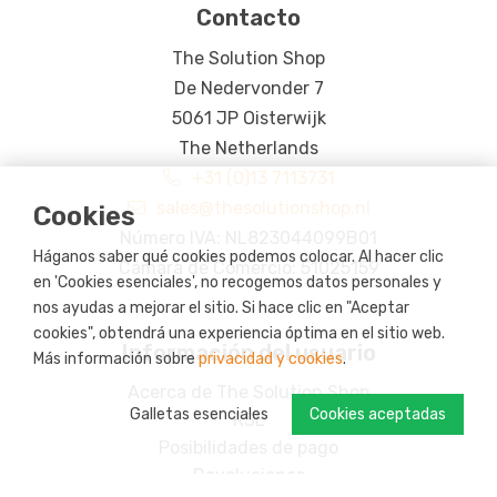
Contacto
The Solution Shop
De Nedervonder 7
5061 JP Oisterwijk
The Netherlands
+31 (0)13 7113731
sales@thesolutionshop.nl
Cookies
Número IVA: NL823044099B01
Háganos saber qué cookies podemos colocar. Al hacer clic
Cámara de Comercio: 51025159
en 'Cookies esenciales', no recogemos datos personales y
nos ayudas a mejorar el sitio. Si hace clic en "Aceptar
cookies", obtendrá una experiencia óptima en el sitio web.
Información del usuario
Más información sobre
privacidad y cookies
.
Acerca de The Solution Shop
Galletas esenciales
Cookies aceptadas
RSE
Posibilidades de pago
Devoluciones