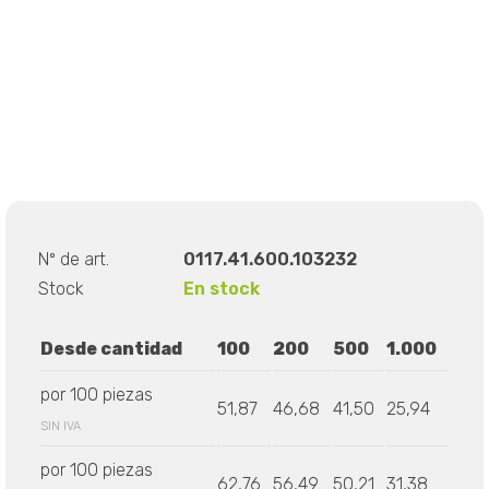
Nº de art.
0117.41.600.103232
Stock
En stock
Desde cantidad
100
200
500
1.000
por 100 piezas
51,87
46,68
41,50
25,94
SIN IVA
por 100 piezas
62,76
56,49
50,21
31,38