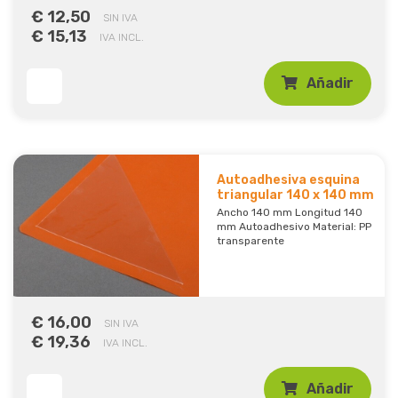
€ 12,50
SIN IVA
€ 15,13
IVA INCL.
Añadir
Autoadhesiva esquina
triangular 140 x 140 mm
Ancho 140 mm Longitud 140
mm Autoadhesivo Material: PP
transparente
€ 16,00
SIN IVA
€ 19,36
IVA INCL.
Añadir