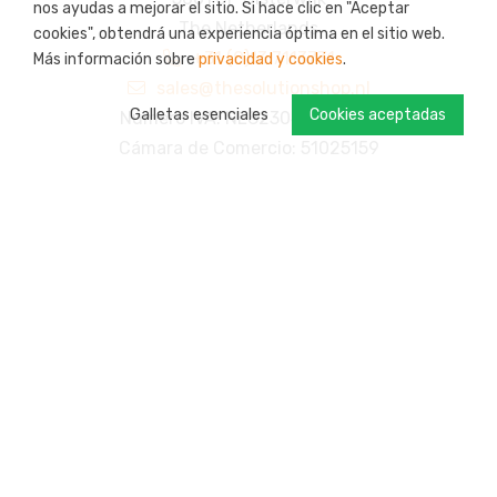
nos ayudas a mejorar el sitio. Si hace clic en "Aceptar
The Netherlands
cookies", obtendrá una experiencia óptima en el sitio web.
+31 (0)13 7113731
Más información sobre
privacidad y cookies
.
sales@thesolutionshop.nl
Galletas esenciales
Cookies aceptadas
Número IVA: NL823044099B01
Cámara de Comercio: 51025159
Información del usuario
Acerca de The Solution Shop
RSE
Posibilidades de pago
Devoluciones
Envío
Su cuenta
Programa de fidelidad: s-credits
Productos personalizados
Contacto