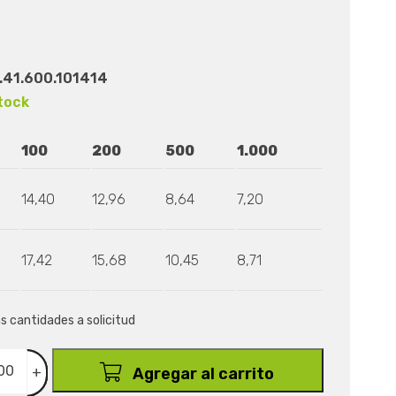
.41.600.101414
tock
100
200
500
1.000
14,40
12,96
8,64
7,20
17,42
15,68
10,45
8,71
as cantidades a solicitud
+
Agregar al carrito