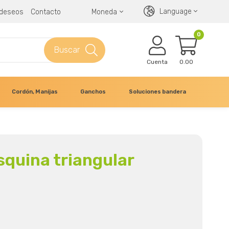
Language
e deseos
Contacto
Moneda
0
Buscar
Cuenta
0.00
Cordón, Manijas
Ganchos
Soluciones bandera
quina triangular