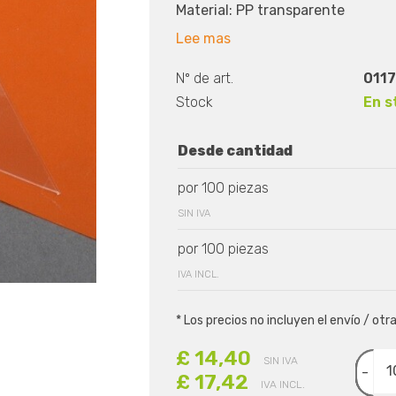
Material: PP transparente
Lee mas
Nº de art.
0117
Stock
En s
Desde cantidad
por 100 piezas
SIN IVA
por 100 piezas
IVA INCL.
* Los precios no incluyen el envío / otr
£ 14,40
SIN IVA
-
£ 17,42
IVA INCL.