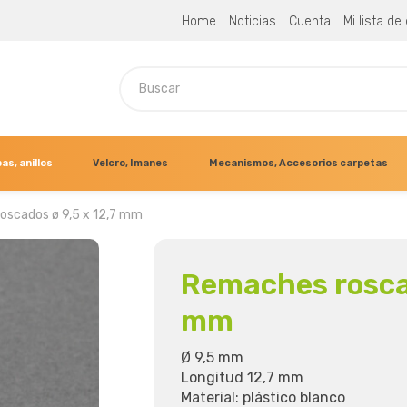
Home
Noticias
Cuenta
Mi lista d
as, anillos
Velcro, Imanes
Mecanismos, Accesorios carpetas
oscados ø 9,5 x 12,7 mm
Remaches roscad
mm
Ø 9,5 mm
Longitud 12,7 mm
Material: plástico blanco