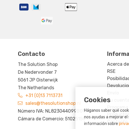
Contacto
Informa
Acerca de
The Solution Shop
RSE
De Nedervonder 7
Posibilid
5061 JP Oisterwijk
Devolucio
The Netherlands
Envío
+31 (0)13 7113731
Cookies
Su cuent
sales@thesolutionshop.nl
Programa d
Háganos saber qué cooki
Número IVA: NL823044099B01
Productos
nos ayudas a mejorar el 
Cámara de Comercio: 51025159
Contacto
información sobre
priva