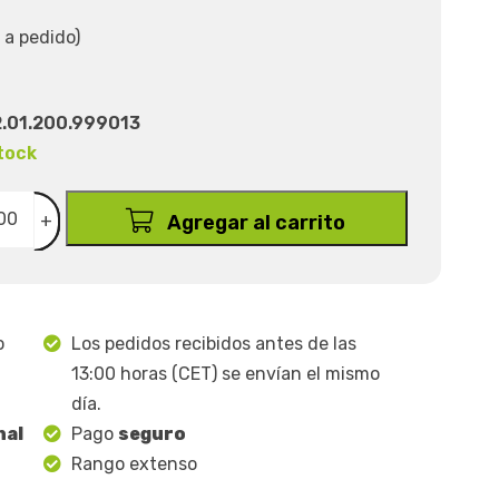
 a pedido)
.01.200.999013
tock
+
Agregar al carrito
o
Los pedidos recibidos antes de las
13:00 horas (CET) se envían el mismo
día.
nal
Pago
seguro
Rango extenso