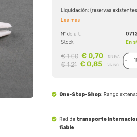
Liquidación: (reservas existentes
Lee mas
Nº de art.
0712
Stock
En s
€ 0,70
€ 1,00
SIN IVA
-
€ 0,85
€ 1,21
IVA INCL.
One-Stop-Shop
: Rango extens
Red de
transporte internacio
fiable