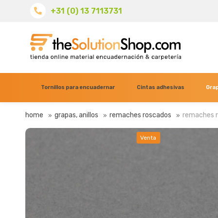
+31 (0) 13 7113731
Tornillos para encuadernar
Cintas adhesivas
Grap
home
grapas, anillos
remaches roscados
remaches r
Venta