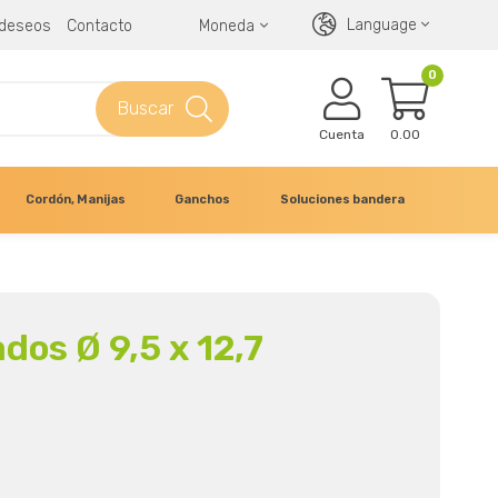
Language
e deseos
Contacto
Moneda
0
Buscar
Cuenta
0.00
Cordón, Manijas
Ganchos
Soluciones bandera
os Ø 9,5 x 12,7