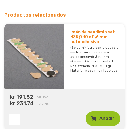
Productos relacionados
Imán de neodimio set
N35 Ø 10 x 0,6 mm
autoadhesivo
(Se suministra como set polo
norte y sur de una cara
autoadhesivo) Ø 10 mm
Grosor: 0,6 mm por mitad
Resistencia: N35, 250 gr.
Material: neodimio niquelado
kr 191,52
SIN IVA
kr 231,74
IVA INCL.
Añadir