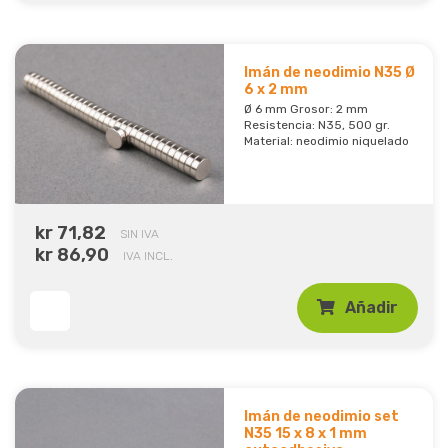
Imán de neodimio N35 Ø
6 x 2 mm
Ø 6 mm Grosor: 2 mm
Resistencia: N35, 500 gr.
Material: neodimio niquelado
kr 71,82
SIN IVA
kr 86,90
IVA INCL.
Añadir
Imán de neodimio set
N35 15 x 8 x 1 mm