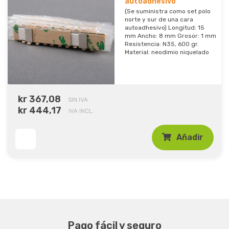
autoadhesivo
(Se suministra como set polo
norte y sur de una cara
autoadhesivo) Longitud: 15
mm Ancho: 8 mm Grosor: 1 mm
Resistencia: N35, 600 gr.
Material: neodimio niquelado
kr 367,08
SIN IVA
kr 444,17
IVA INCL.
Añadir
Pago fácil y seguro