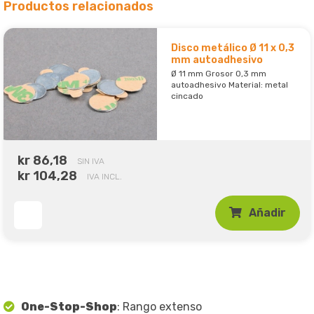
Productos relacionados
Disco metálico Ø 11 x 0,3
mm autoadhesivo
Ø 11 mm Grosor 0,3 mm
autoadhesivo Material: metal
cincado
kr 86,18
SIN IVA
kr 104,28
IVA INCL.
Añadir
One-Stop-Shop
: Rango extenso