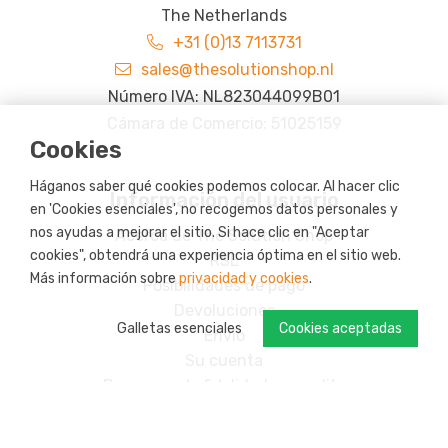
The Netherlands
+31 (0)13 7113731
sales@thesolutionshop.nl
Número IVA: NL823044099B01
Cámara de Comercio: 51025159
Cookies
Háganos saber qué cookies podemos colocar. Al hacer clic
Información del usuario
en 'Cookies esenciales', no recogemos datos personales y
nos ayudas a mejorar el sitio. Si hace clic en "Aceptar
Acerca de The Solution Shop
cookies", obtendrá una experiencia óptima en el sitio web.
RSE
Más información sobre
privacidad y cookies
.
Posibilidades de pago
Devoluciones
Galletas esenciales
Cookies aceptadas
Envío
Su cuenta
Programa de fidelidad: s-credits
Productos personalizados
Contacto