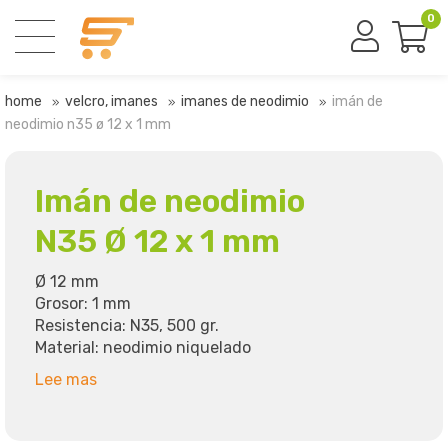
0
home
velcro, imanes
imanes de neodimio
imán de
neodimio n35 ø 12 x 1 mm
Imán de neodimio
N35 Ø 12 x 1 mm
Ø 12 mm
Grosor: 1 mm
Resistencia: N35, 500 gr.
Material: neodimio niquelado
Lee mas