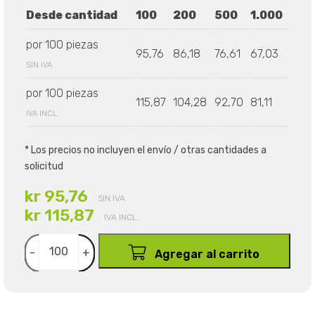
Desde cantidad
100
200
500
1.000
por 100 piezas
95,76
86,18
76,61
67,03
SIN IVA
por 100 piezas
115,87
104,28
92,70
81,11
IVA INCL.
* Los precios no incluyen el envío / otras cantidades a
solicitud
kr 95,76
SIN IVA
kr 115,87
IVA INCL.
-
+
Agregar al carrito