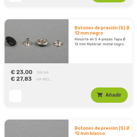
Botones de presión (S) Ø
12 mm negro
Resorte en S 4 piezas Tapa Ø
12 mm Material: metal negro
€ 23,00
SIN IVA
€ 27,83
IVA INCL.
Añadir
Botones de presión (S) Ø
12 mm blanco