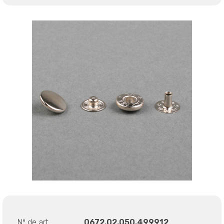
Nº de art.
0672.02.050.499912