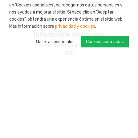
Número IVA: NL823044099B01
en 'Cookies esenciales', no recogemos datos personales y
Cámara de Comercio: 51025159
nos ayudas a mejorar el sitio. Si hace clic en "Aceptar
cookies", obtendrá una experiencia óptima en el sitio web.
Más información sobre
privacidad y cookies
.
Información del usuario
Galletas esenciales
Cookies aceptadas
Acerca de The Solution Shop
RSE
Posibilidades de pago
Devoluciones
Envío
Su cuenta
Programa de fidelidad: s-credits
Productos personalizados
Contacto