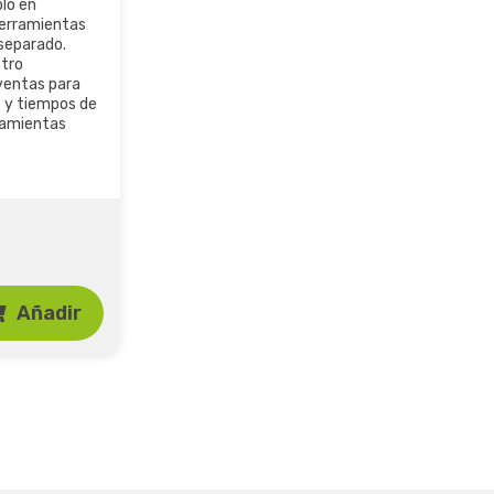
lo en
erramientas
separado.
tro
entas para
s y tiempos de
ramientas
Añadir