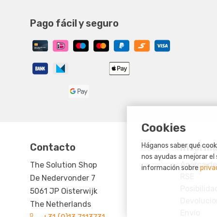
Pago fácil y seguro
Cookies
Contacto
Informa
Háganos saber qué cooki
nos ayudas a mejorar el 
Acerca de
The Solution Shop
información sobre
priva
RSE
De Nedervonder 7
Posibilid
5061 JP Oisterwijk
Devolucio
The Netherlands
Envío