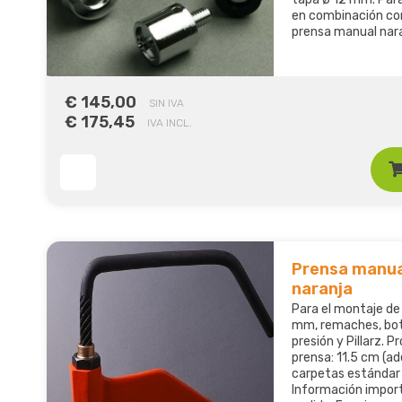
en combinación co
prensa manual nara
€ 145,00
SIN IVA
€ 175,45
IVA INCL.
Prensa manua
naranja
Para el montaje de
mm, remaches, bo
presión y Pillarz. P
prensa: 11.5 cm (a
carpetas estándar 
Información impor