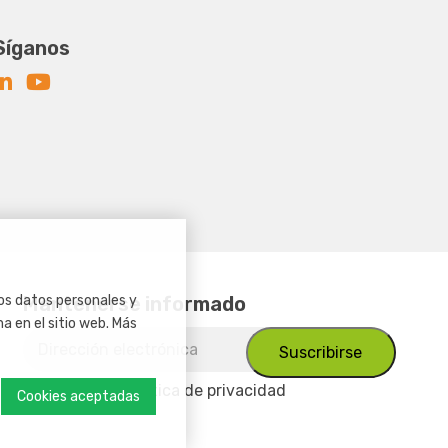
Síganos
Mantenerse informado
os datos personales y
a en el sitio web. Más
Acepto
la política de privacidad
Cookies aceptadas