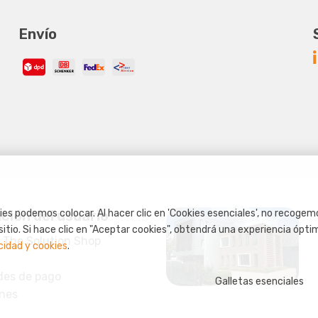
Envío
ción del usuario
es podemos colocar. Al hacer clic en 'Cookies esenciales', no recogem
sitio. Si hace clic en "Aceptar cookies", obtendrá una experiencia óptim
 The Solution Shop
cidad y cookies
.
ades de pago
Galletas esenciales
nes