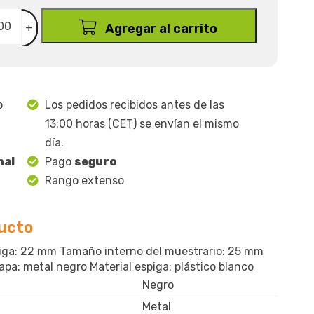
+
Agregar al carrito
o
Los pedidos recibidos antes de las
13:00 horas (CET) se envían el mismo
día.
nal
Pago
seguro
Rango extenso
ducto
piga: 22 mm Tamaño interno del muestrario: 25 mm
pa: metal negro Material espiga: plástico blanco
Negro
Metal