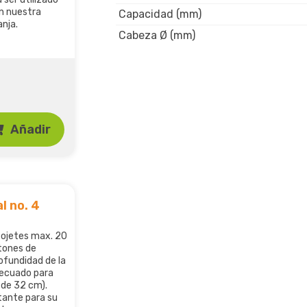
n nuestra
Capacidad (mm)
nja.
Cabeza Ø (mm)
Añadir
l no. 4
 ojetes max. 20
tones de
rofundidad de la
decuado para
de 32 cm).
tante para su