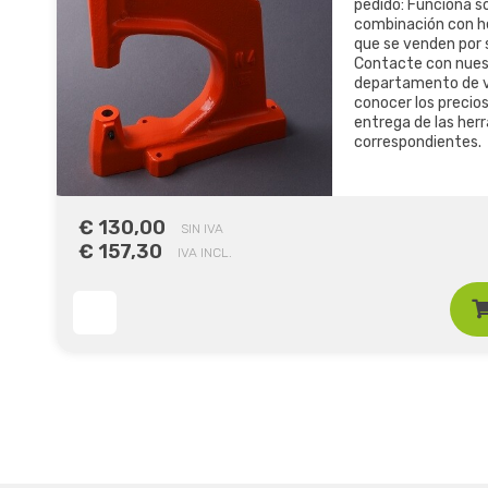
pedido: Funciona so
combinación con h
que se venden por 
Contacte con nues
departamento de v
conocer los precio
entrega de las her
correspondientes.
€ 130,00
SIN IVA
€ 157,30
IVA INCL.