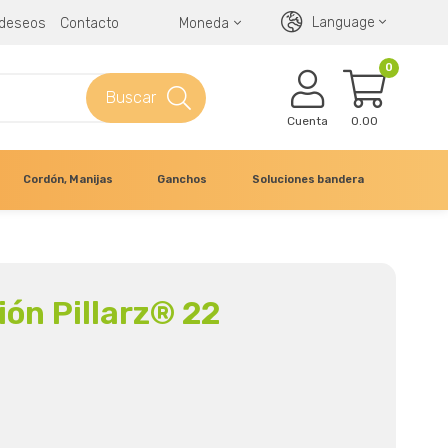
Language
e deseos
Contacto
Moneda
0
Buscar
Cuenta
0.00
Cordón, Manijas
Ganchos
Soluciones bandera
ión Pillarz® 22