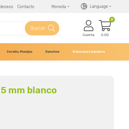
Language
e deseos
Contacto
Moneda
0
Buscar
Cuenta
0.00
Cordón, Manijas
Ganchos
Soluciones bandera
5,5 mm blanco