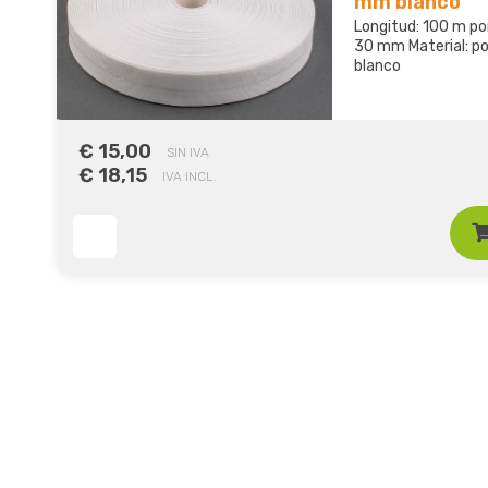
mm blanco
Longitud: 100 m por
30 mm Material: pol
blanco
€ 15,00
SIN IVA
€ 18,15
IVA INCL.