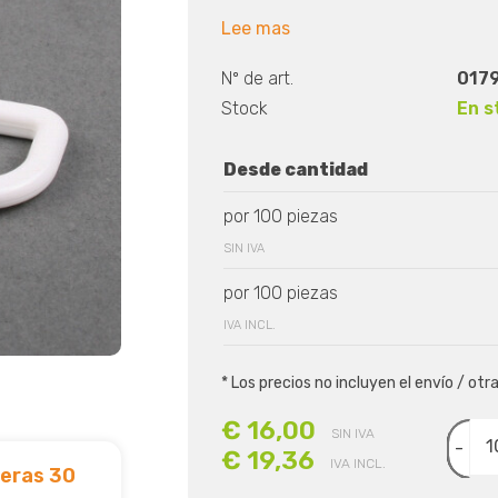
Lee mas
Nº de art.
0179
Stock
En s
Desde cantidad
por 100 piezas
SIN IVA
por 100 piezas
IVA INCL.
* Los precios no incluyen el envío / otr
€ 16,00
SIN IVA
-
€ 19,36
IVA INCL.
deras 30