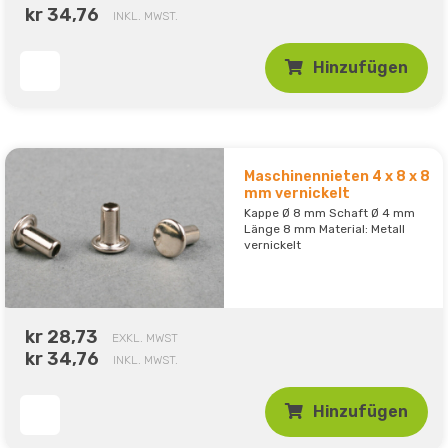
kr 34,76
INKL. MWST.
Hinzufügen
Maschinennieten 4 x 8 x 8
mm vernickelt
Kappe Ø 8 mm Schaft Ø 4 mm
Länge 8 mm Material: Metall
vernickelt
kr 28,73
EXKL. MWST
kr 34,76
INKL. MWST.
Hinzufügen