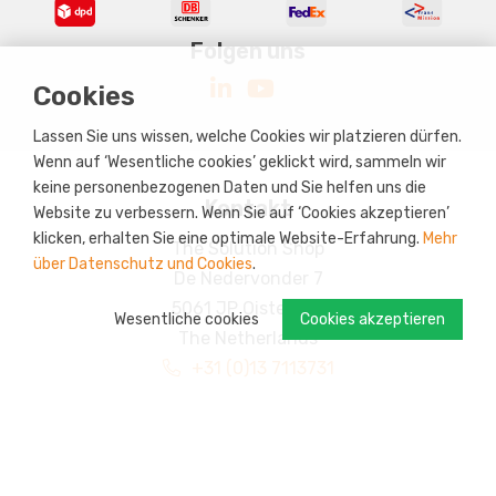
Folgen uns
Cookies
Lassen Sie uns wissen, welche Cookies wir platzieren dürfen.
Wenn auf ‘Wesentliche cookies’ geklickt wird, sammeln wir
keine personenbezogenen Daten und Sie helfen uns die
Kontakt
Website zu verbessern. Wenn Sie auf ‘Cookies akzeptieren’
klicken, erhalten Sie eine optimale Website-Erfahrung.
Mehr
The Solution Shop
über Datenschutz und Cookies
.
De Nedervonder 7
5061 JP Oisterwijk
Wesentliche cookies
Cookies akzeptieren
The Netherlands
+31 (0)13 7113731
sales@thesolutionshop.nl
Steuer Nummer: NL823044099B01
Handelskammer Nummer: 51025159