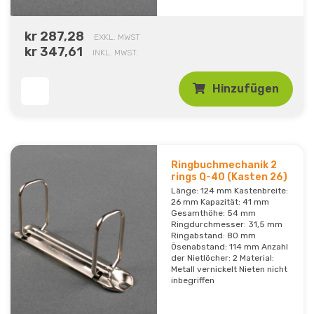
kr 287,28
EXKL. MWST
kr 347,61
INKL. MWST.
Hinzufügen
Ringbuchmechanik 2
rings Q-40 (Kasten 26)
Länge: 124 mm Kastenbreite:
26 mm Kapazität: 41 mm
Gesamthöhe: 54 mm
Ringdurchmesser: 31,5 mm
Ringabstand: 80 mm
Ösenabstand: 114 mm Anzahl
der Nietlöcher: 2 Material:
Metall vernickelt Nieten nicht
inbegriffen