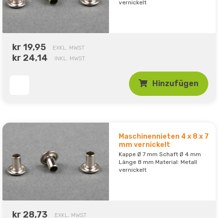
vernickelt
kr 19,95
EXKL. MWST
kr 24,14
INKL. MWST.
Hinzufügen
Maschinennieten 4 x 8 x 7
mm vernickelt
Kappe Ø 7 mm Schaft Ø 4 mm
Länge 8 mm Material: Metall
vernickelt
kr 28,73
EXKL. MWST