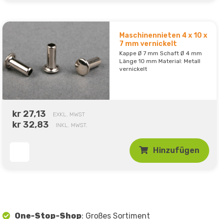
Maschinennieten 4 x 10 x
7 mm vernickelt
Kappe Ø 7 mm Schaft Ø 4 mm
Länge 10 mm Material: Metall
vernickelt
kr 27,13
EXKL. MWST
kr 32,83
INKL. MWST.
Hinzufügen
One-Stop-Shop
: Großes Sortiment