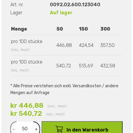
Art. nr.
0092.02.600.123040
Lager
Auf lager
Menge
50
150
300
pro 100 stücke
446,88
424,54
357,50
EXKL. MWST
pro 100 stücke
540,72
513,69
432,58
INKL. MWST.
* Alle Preise verstehen sich exkl. Versandkosten / andere
Mengen auf Anfrage
kr 446,88
EXKL. MWST
kr 540,72
INKL. MWST.
-
+
In den Warenkorb