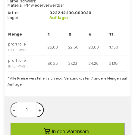
Farbe: schwarz
Material: PP wiederverwertbar
Art. nr.
0222.12.100.000020
Lager
Auf lager
Menge
1
2
6
11
pro 1 rolle
25,00
22,50
20,00
17,50
EXKL. MWST
pro 1 rolle
30,25
27,23
24,20
21,18
INKL. MWST.
* Alle Preise verstehen sich exkl. Versandkosten / andere Mengen auf
Anfrage
-
+
In den Warenkorb