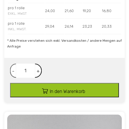
pro 1 rolle
24,00
21,60
19,20
16,80
EXKL. MWST
pro 1 rolle
29,04
26,14
23,23
20,33
INKL. MWST.
* Alle Preise verstehen sich exkl. Versandkosten / andere Mengen auf
Anfrage
-
+
In den Warenkorb