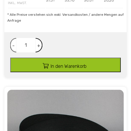
37,51
33,76
30,01
26,26
INKL. MWST.
* Alle Preise verstehen sich exkl. Versandkosten / andere Mengen auf
Anfrage
-
+
In den Warenkorb