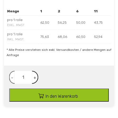
Menge
1
2
6
11
pro 1 rolle
62,50
56,25
50,00
43,75
EXKL. MWST
pro 1 rolle
75,63
68,06
60,50
52,94
INKL. MWST.
* Alle Preise verstehen sich exkl. Versandkosten / andere Mengen auf
Anfrage
-
+
In den Warenkorb