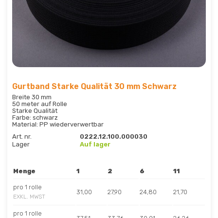
Gurtband Starke Qualität 30 mm Schwarz
Breite 30 mm
50 meter auf Rolle
Starke Qualität
Farbe: schwarz
Material: PP wiederverwertbar
Art. nr.
0222.12.100.000030
Lager
Auf lager
Menge
1
2
6
11
pro 1 rolle
31,00
27,90
24,80
21,70
EXKL. MWST
pro 1 rolle