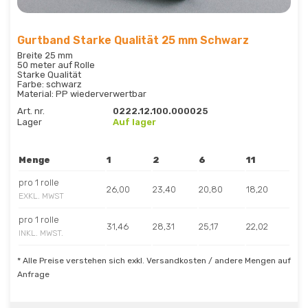
Gurtband Starke Qualität 25 mm Schwarz
Breite 25 mm
50 meter auf Rolle
Starke Qualität
Farbe: schwarz
Material: PP wiederverwertbar
Art. nr.
0222.12.100.000025
Lager
Auf lager
Menge
1
2
6
11
pro 1 rolle
26,00
23,40
20,80
18,20
EXKL. MWST
pro 1 rolle
31,46
28,31
25,17
22,02
INKL. MWST.
* Alle Preise verstehen sich exkl. Versandkosten / andere Mengen auf
Anfrage