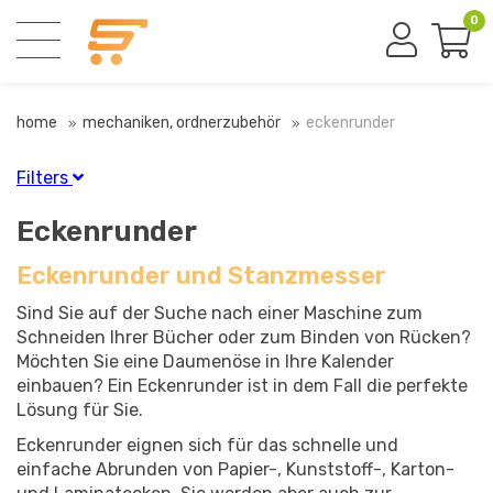
0
home
mechaniken, ordnerzubehör
eckenrunder
Filters
Gerät für
Eckenrunder
Papier
(10)
Eckenrunder und Stanzmesser
Sind Sie auf der Suche nach einer Maschine zum
Material
Schneiden Ihrer Bücher oder zum Binden von Rücken?
Kunststoff
(1)
Möchten Sie eine Daumenöse in Ihre Kalender
Metall
(6)
einbauen? Ein Eckenrunder ist in dem Fall die perfekte
Sonstiges
(3)
Lösung für Sie.
Eckenrunder eignen sich für das schnelle und
einfache Abrunden von Papier-, Kunststoff-, Karton-