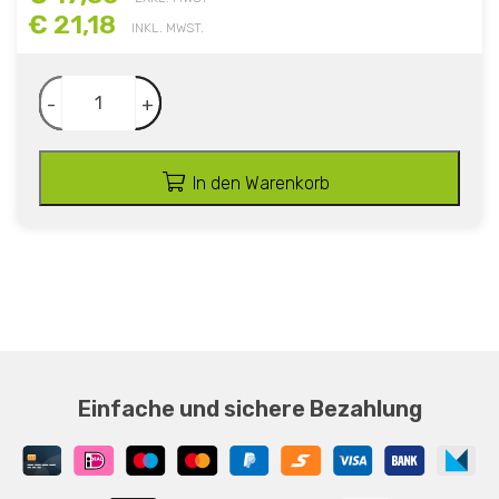
€ 21,18
INKL. MWST.
-
+
In den Warenkorb
Einfache und sichere Bezahlung