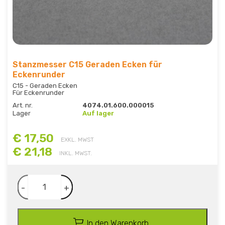
Stanzmesser C15 Geraden Ecken für
Eckenrunder
C15 - Geraden Ecken
Für Eckenrunder
Art. nr.
4074.01.600.000015
Lager
Auf lager
€ 17,50
EXKL. MWST
€ 21,18
INKL. MWST.
-
+
In den Warenkorb