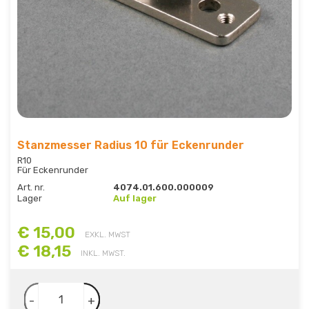
Stanzmesser Radius 10 für Eckenrunder
R10
Für Eckenrunder
Art. nr.
4074.01.600.000009
Lager
Auf lager
€ 15,00
EXKL. MWST
€ 18,15
INKL. MWST.
-
+