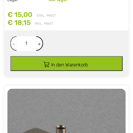
€ 15,00
EXKL. MWST
€ 18,15
INKL. MWST.
-
+
In den Warenkorb