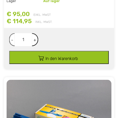
Lager
Auf lager
€ 95,00
EXKL. MWST
€ 114,95
INKL. MWST.
-
+
In den Warenkorb