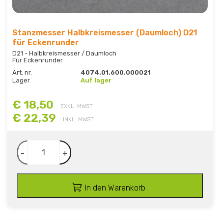
Stanzmesser Halbkreismesser (Daumloch) D21
für Eckenrunder
D21 - Halbkreismesser / Daumloch
Für Eckenrunder
Art. nr.
4074.01.600.000021
Lager
Auf lager
€ 18,50
EXKL. MWST
€ 22,39
INKL. MWST.
-
+
In den Warenkorb