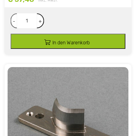
INKL. MWST.
-
+
In den Warenkorb