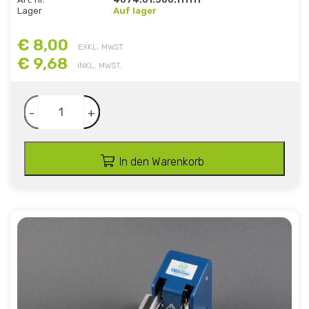
Lager
Auf lager
€ 8,00
EXKL. MWST
€ 9,68
INKL. MWST.
-
+
In den Warenkorb