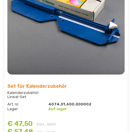
Set für Kalenderzubehör
Kalenderzubehör
Lineal-Set
Art. nr.
4074.01.600.000002
Lager
Auf lager
€ 47,50
EXKL. MWST
€ 57,48