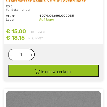
Stanzmesser Radius 3.5 für Eckenrunder
R3.5
Für Eckenrunder
Art. nr.
4074.01.600.000035
Lager
Auf lager
€ 15,00
EXKL. MWST
€ 18,15
INKL. MWST.
-
+
In den Warenkorb