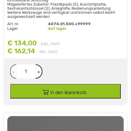
Einstellbarer Anschlag
Mitgeliefertes Zubehör: Plastikpads (5), Ausrichtplatte,
Sechskantschlüssel (2), Anleghilfe, Bedienungsanleitung
Weitere Werkzeuge sind verfügbar und können selbst leicht
ausgewechselt werden
Art. nr.
4074.01.500.+99999
Lager
Auf lager
€ 134,00
EXKL. MWST
€ 162,14
INKL. MWST.
-
+
In den Warenkorb