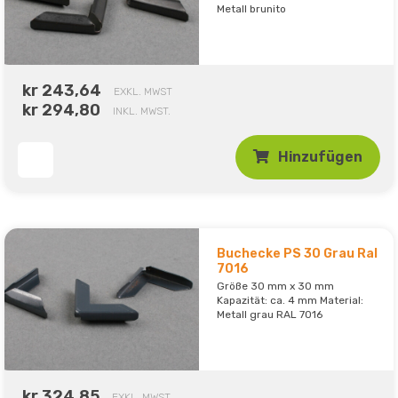
Metall brunito
kr 243,64
EXKL. MWST
kr 294,80
INKL. MWST.
Hinzufügen
Buchecke PS 30 Grau Ral
7016
Größe 30 mm x 30 mm
Kapazität: ca. 4 mm Material:
Metall grau RAL 7016
kr 324,85
EXKL. MWST