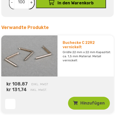
-
+
In den Warenkorb
Verwandte Produkte
Buchecke C 22R2
vernickelt
Größe 22 mm x 22 mm Kapazität:
ca. 1,5 mm Material: Metall
vernickelt
kr 108,87
EXKL. MWST
kr 131,74
INKL. MWST.
Hinzufügen