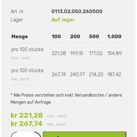
Art. nr.
0113.02.050.260000
Lager
Auf lager
Menge
100
200
500
1.000
pro 100 stücke
221,28
199,15
177,02
154,89
EXKL. MWST
pro 100 stücke
267,74
240,97
214,20
187,42
INKL. MWST.
* Alle Preise verstehen sich exkl. Versandkosten / andere
Mengen auf Anfrage
kr 221,28
EXKL. MWST
kr 267,74
INKL. MWST.