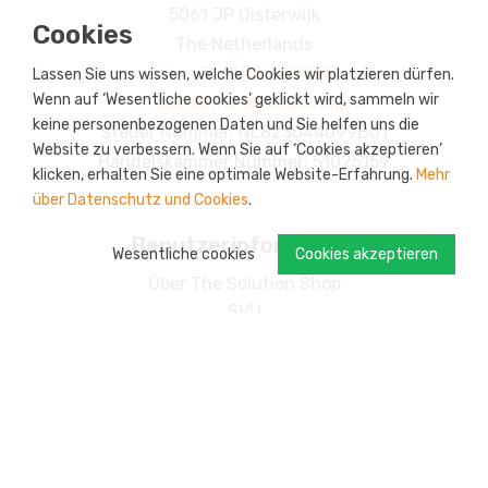
5061 JP Oisterwijk
Cookies
The Netherlands
+31 (0)13 7113731
Lassen Sie uns wissen, welche Cookies wir platzieren dürfen.
Wenn auf ‘Wesentliche cookies’ geklickt wird, sammeln wir
sales@thesolutionshop.nl
keine personenbezogenen Daten und Sie helfen uns die
Steuer Nummer: NL823044099B01
Website zu verbessern. Wenn Sie auf ‘Cookies akzeptieren’
Handelskammer Nummer: 51025159
klicken, erhalten Sie eine optimale Website-Erfahrung.
Mehr
über Datenschutz und Cookies
.
Benutzerinformation
Wesentliche cookies
Cookies akzeptieren
Über The Solution Shop
SVU
Zahlungsmöglichkeiten
Rückgaben
Versand
Ihr Konto
Treueprogramm: s-credits
Maßgefertigte Produkte