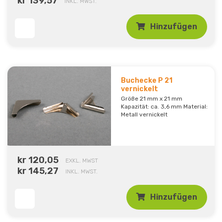
kr 139,57
INKL. MWST.
Hinzufügen
Buchecke P 21
vernickelt
Größe 21 mm x 21 mm
Kapazität: ca. 3,6 mm Material:
Metall vernickelt
kr 120,05
EXKL. MWST
kr 145,27
INKL. MWST.
Hinzufügen