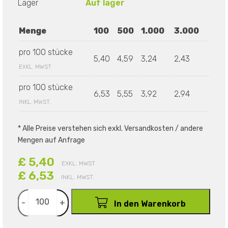
Lager
Auf lager
Menge
100
500
1.000
3.000
pro 100 stücke
5,40
4,59
3,24
2,43
EXKL. MWST
pro 100 stücke
6,53
5,55
3,92
2,94
INKL. MWST.
* Alle Preise verstehen sich exkl. Versandkosten / andere
Mengen auf Anfrage
£ 5,40
EXKL. MWST
£ 6,53
INKL. MWST.
-
+
In den Warenkorb