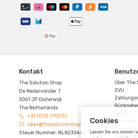
Kontakt
Benutz
Über The 
The Solution Shop
SVU
De Nedervonder 7
Zahlungs
5061 JP Oisterwijk
Rückgabe
The Netherlands
Versand
+31 (0)13 7113731
Cookies
Ihr Konto
sales@thesolutionshop.nl
Treueprog
Lassen Sie uns wissen, w
Steuer Nummer: NL823044099B01
Maßgefert