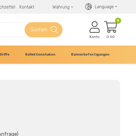
Language
chzettel
Kontakt
Währung
0
Suchen
Konto
0.00
Griffe
Kollektionshaken
Bannerbefestigungen
Anfrage)