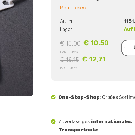
Mehr Lesen
Art. nr.
1151
Lager
Auf 
€ 10,50
€ 15,00
-
EXKL. MWST
€ 12,71
€ 18,15
INKL. MWST.
One-Stop-Shop
: Großes Sortim
Zuverlässiges
internationales
Transportnetz