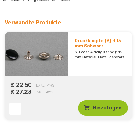
Verwandte Produkte
Druckknöpfe (S) Ø 15
mm Schwarz
S-Feder 4 delig Kappe Ø 15
mm Material: Metall schwarz
£ 22,50
EXKL. MWST
£ 27,23
INKL. MWST.
Hinzufügen