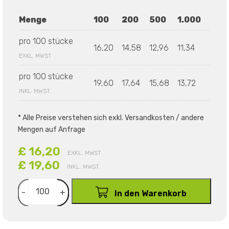
Menge
100
200
500
1.000
pro 100 stücke
16,20
14,58
12,96
11,34
EXKL. MWST
pro 100 stücke
19,60
17,64
15,68
13,72
INKL. MWST.
* Alle Preise verstehen sich exkl. Versandkosten / andere
Mengen auf Anfrage
£ 16,20
EXKL. MWST
£ 19,60
INKL. MWST.
-
+
In den Warenkorb