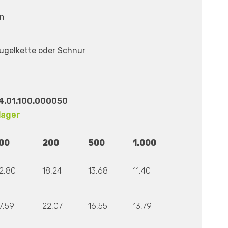
en
Kugelkette oder Schnur
4.01.100.000050
lager
00
200
500
1.000
2,80
18,24
13,68
11,40
7,59
22,07
16,55
13,79