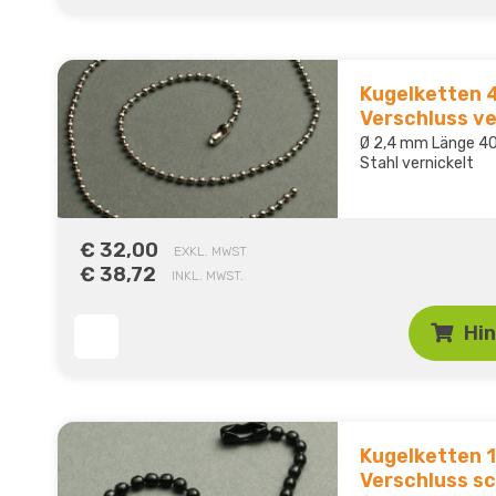
Kugelketten 
Verschluss ve
Ø 2,4 mm Länge 40
Stahl vernickelt
€ 32,00
EXKL. MWST
€ 38,72
INKL. MWST.
Hi
Kugelketten 
Verschluss s