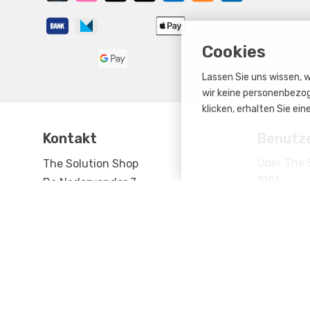
Cookies
Lassen Sie uns wissen, w
wir keine personenbezog
klicken, erhalten Sie e
Kontakt
Benutz
Über The 
The Solution Shop
SVU
De Nedervonder 7
Zahlungs
5061 JP Oisterwijk
Rückgabe
The Netherlands
Versand
+31 (0)13 7113731
Ihr Konto
sales@thesolutionshop.nl
Treueprog
Steuer Nummer: NL823044099B01
Maßgefert
Handelskammer Nummer: 51025159
Kontakt