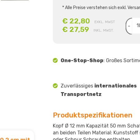
* Alle Preise verstehen sich exkl. Ve
€ 22,80
EXKL. MWST
-
€ 27,59
INKL. MWST.
One-Stop-Shop
: Großes Sortim
Zuverlässiges
internationales
Transportnetz
Produktspezifikationen
Kopf Ø 12 mm Kapazität 50 mm Scha
an beiden Teilen Material: Kunststof
10,2 cm mit
oder Schnur Schraube enthalten