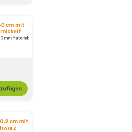
40 cm mit
rnickelt
0 mm Material:
nzufügen
10,2 cm mit
chwarz