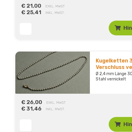
€ 21,00
EXKL. MWST
€ 25,41
INKL. MWST.
Hi
Kugelketten 
Verschluss ve
Ø 2,4 mm Länge 30
Stahl vernickelt
€ 26,00
EXKL. MWST
€ 31,46
INKL. MWST.
Hi